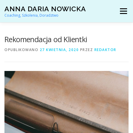
Przejdź
ANNA DARIA NOWICKA
do
Menu
treści
Coaching, Szkolenia, Doradztwo
AKTUALNOŚCI
COACHING KARIERY
Rekomendacja od Klientki
OPUBLIKOWANO
27 KWIETNIA, 2020
PRZEZ
REDAKTOR
DORADZTWO ZAWODOWE
ARTYKUŁY I YOUTUBE
REFERENCJE
O MNIE
KONTAKT