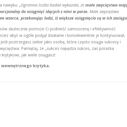
ła nawyku: „
Ogromna liczba badań wykazała, że
małe zwycięstwa maj
orcjonalny do osiągnięć idących z nimi w parze.
Małe zwycięstwa
 wzorce, przekonując ludzi, iż większe osiągnięcia są w ich zasięgu
esów skutecznie pomoże Ci podnieść samoocenę i efektywność
cież abyś w ogóle podjął działanie i konsekwentnie je kontynuował,
eśli postrzegasz siebie jako osobę, która często osiąga sukcesy i
e zwycięstwa. Pamiętaj, że „sukces napędza sukces, zaś porażka
rytykowi, jak wiele osiągasz!
ć wewnętrznego krytyka.