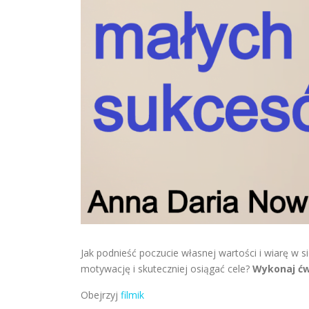
Jak podnieść poczucie własnej wartości i wiarę w 
motywację i skuteczniej osiągać cele?
Wykonaj ć
Obejrzyj
filmik