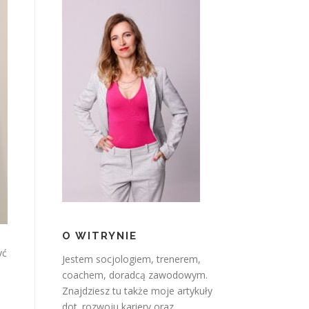
O WITRYNIE
yć
Jestem socjologiem, trenerem,
coachem, doradcą zawodowym.
Znajdziesz tu także moje artykuły
dot. rozwoju kariery oraz