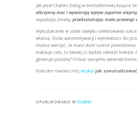
Jak pisał Charles Duhig w bestsellerowej książce Si
olbrzymią moc i wywierają wpływ zupełnie nieprop
napędzają zmiany,
przekształcając małe przewagi we
Wykształcenie w sobie nawyku celebrowania sukc
własną. Doda automotywacji i wytrwałości. Bo prze
musisz wierzyć, że masz duże szanse powodzenia. J
realizuje cele, to łatwiej Ci będzie odnieść kolejn
generuje porażkę”! Pokaż swojemu wewnętrznemu k
Polecam również mój
artykuł
Jak zneutralizowa
OPUBLIKOWANO W
FILMIKI