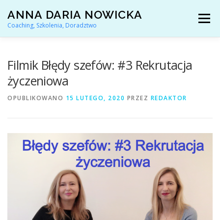
Przejdź
ANNA DARIA NOWICKA
do
Menu
treści
Coaching, Szkolenia, Doradztwo
AKTUALNOŚCI
COACHING KARIERY
Filmik Błędy szefów: #3 Rekrutacja
życzeniowa
DORADZTWO ZAWODOWE
OPUBLIKOWANO
15 LUTEGO, 2020
PRZEZ
REDAKTOR
ARTYKUŁY I YOUTUBE
REFERENCJE
O MNIE
KONTAKT