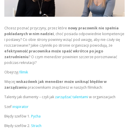
Chcesz poznać przyczyny, przez które
nowy pracownik nie spełnia
pokładanych w nim nadziei
, choć posiada odpowiednie kompetencje
i postawy? Co obie strony powinny wziąć pod uwagę, aby nie czuły się
rozczarowane? Jakie czynniki po stronie organizacji powodują, że
efektywność pracownika może spaść wkrótce po jego
zatrudnieniu
? O czym menedżer powinien szczerze porozmawiać
podczas rekrutacji?
Obejrzyj
filmik
Więcej
wskazówek jak menedżer może uniknąć błędów w
zarządzaniu
pracownikami znajdziesz w naszych filmikach:
Talenty jak diamenty – czyli jak
zarządzać talentami
w organizacjach
Szef
inspirator
Błędy szefów 1.
Pycha
Błędy szefów 2.
Strach