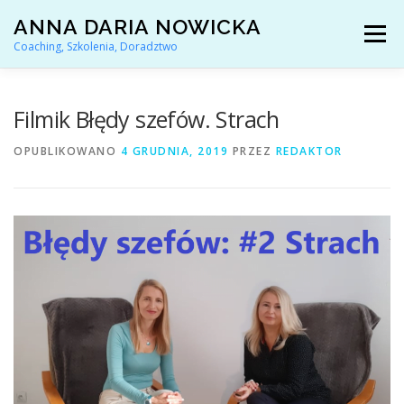
Przejdź
ANNA DARIA NOWICKA
do
Menu
treści
Coaching, Szkolenia, Doradztwo
AKTUALNOŚCI
COACHING KARIERY
Filmik Błędy szefów. Strach
OPUBLIKOWANO
4 GRUDNIA, 2019
PRZEZ
REDAKTOR
DORADZTWO ZAWODOWE
ARTYKUŁY I YOUTUBE
REFERENCJE
O MNIE
KONTAKT