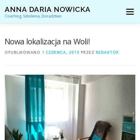
Przejdź
ANNA DARIA NOWICKA
do
Menu
treści
Coaching, Szkolenia, Doradztwo
AKTUALNOŚCI
COACHING KARIERY
Nowa lokalizacja na Woli!
OPUBLIKOWANO
1 CZERWCA, 2019
PRZEZ
REDAKTOR
DORADZTWO ZAWODOWE
ARTYKUŁY I YOUTUBE
REFERENCJE
O MNIE
KONTAKT