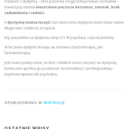
Osobom z dystymią – choć pozornie mogą funkcjonować normalnie –
towarzyszy niemal
nieustanne poczucie bezsensu, smutek, brak
zadowolenia i radości.
A
dystymię można leczyć!
Zaś nieleczona dystymia może trwać nawet
długie lata i odebrać szczęście.
Wg szacunków na dystymię cierpi 3-5 % populacji, częściej kobiety.
W leczeniu dystymii stosuje się zarówno psychoterapię, jak i
farmakoterapię.
Jeśli masz podejrzenie, że ktoś z bliskich może cierpieć na dystymię,
koniecznie spróbuj go przekonać do konsultacji z profesjonalistą –
psychoterapeutą lub psychiatrą.
OPUBLIKOWANO W
INSPIRACJE
OSTATNIE WPISY