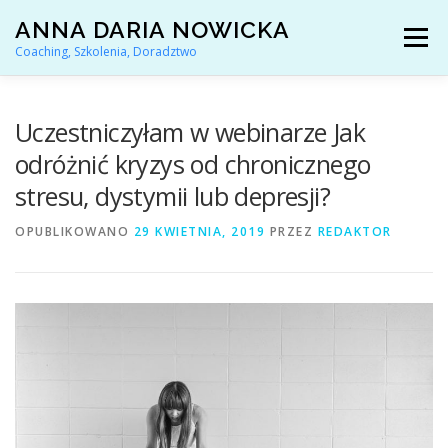
Przejdź
ANNA DARIA NOWICKA
do
Menu
treści
Coaching, Szkolenia, Doradztwo
AKTUALNOŚCI
COACHING KARIERY
Uczestniczyłam w webinarze Jak
odróżnić kryzys od chronicznego
stresu, dystymii lub depresji?
DORADZTWO ZAWODOWE
OPUBLIKOWANO
29 KWIETNIA, 2019
PRZEZ
REDAKTOR
ARTYKUŁY I YOUTUBE
REFERENCJE
O MNIE
KONTAKT