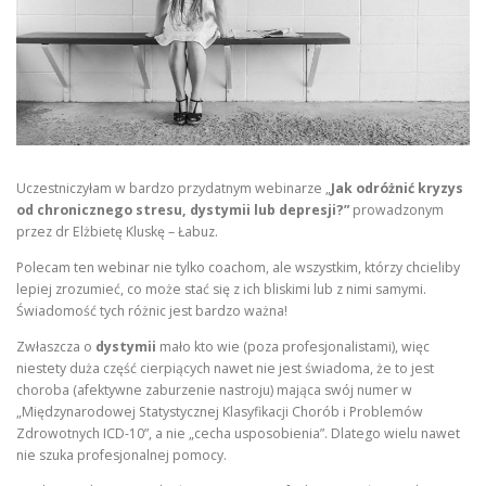
Uczestniczyłam w bardzo przydatnym webinarze „
Jak odróżnić kryzys
od chronicznego stresu, dystymii lub depresji?”
prowadzonym
przez dr Elżbietę Kluskę – Łabuz.
Polecam ten webinar nie tylko coachom, ale wszystkim, którzy chcieliby
lepiej zrozumieć, co może stać się z ich bliskimi lub z nimi samymi.
Świadomość tych różnic jest bardzo ważna!
Zwłaszcza o
dystymii
mało kto wie (poza profesjonalistami), więc
niestety duża część cierpiących nawet nie jest świadoma, że to jest
choroba (afektywne zaburzenie nastroju) mająca swój numer w
„Międzynarodowej Statystycznej Klasyfikacji Chorób i Problemów
Zdrowotnych ICD-10”, a nie „cecha usposobienia”. Dlatego wielu nawet
nie szuka profesjonalnej pomocy.