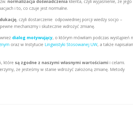
tzw.
normalizacja doświadczenia
klienta, czyli wyjaśnienie, że jego
cjach i to, co czuje jest normalne.
dukację
, czyli dostarczenie odpowiedniej porcji wiedzy socjo –
eć pewne mechanizmy i skutecznie wdrożyć zmianę.
ównież
dialog motywujący
, o którym mówiłam podczas wystąpień 
cznym
oraz w Instytucie
Lingwistyki Stosowanej UW
, a także napisała
ń, które
są zgodne z naszymi własnymi wartościami
i celami.
ierzymy, że jesteśmy w stanie wdrożyć założoną zmianę. Metody