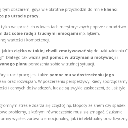
ę tym obszarem, gdyż wielokrotnie przychodzili do mnie
klienci
a po utracie pracy.
 tylko wesprzeć ich w kwestiach merytorycznych poprzez doradztwo
im
dać sobie radę z trudnymi emocjami
(np. lękiem,
ej wartości i kompetencji.
, jak im
ciężko w takiej chwili zmotywować się
do uaktualnienia C
g”. Dlatego tak ważna jest
pomoc w utrzymaniu motywacji
i
wanego planu
poradzenia sobie w trudnej sytuacji.
y stracił pracę jest także
pomoc mu w dostrzeżeniu jego
iałań oraz rozwiązań. W poszerzeniu perspektywy. Kiedy sporządzamy
ości i cennych doświadczeń, ludzie są zwykle zaskoczeni, że „aż tyle
ogromnym stresie zdarza się często) np. kłopoty ze snem czy spadek
kowe problemy, z którymi równocześnie musi się zmagać. Szukanie
omny wysiłek zarówno emocjonalny, jak i intelektualny oraz fizyczny