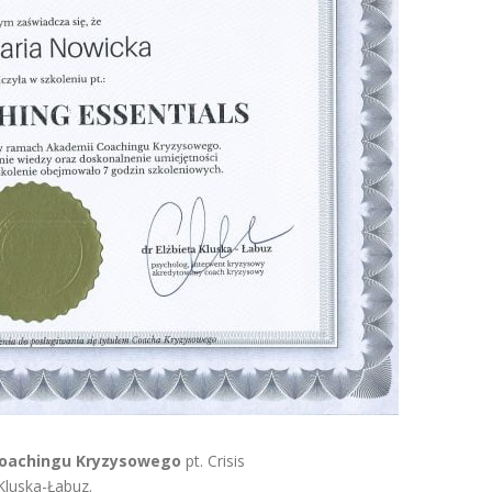
oachingu Kryzysowego
pt. Crisis
Kluska-Łabuz.