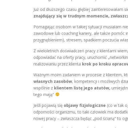
Już od dłuższego czasu głębiej zainteresowałam si
znajdujący się w trudnym momencie, zwłaszcz
Pomagając osobom w takiej sytuacji musiałam nie
zawodowe lub coaching kariery, ale także pomóc 
przygnębieniem), stresem, spadkiem poczucia własn
Z wieloletnich doświadczeń pracy z klientami wiem
odpowiadać na oferty pracy, uruchomić „networkin
realizowaniu przez klienta
krok po kroku opraco
Ważnym moim zadaniem w procesie z klientem, któr
własnych zasobów
, kompetencji i możliwych dz
wspólnie z
klientem listę jego atutów,
umiejętn
tego mają”
Jeśli pojawią się
objawy fizjologiczne
(co w tak 
odporności organizmu, to taki człowiek ma dodat
nowej pracy – zwłaszcza będąc „pod ścianą” to ogr