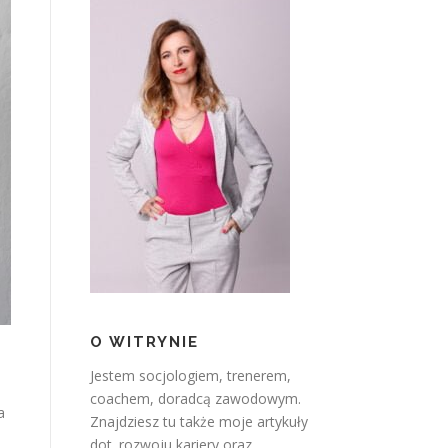
O WITRYNIE
Jestem socjologiem, trenerem,
coachem, doradcą zawodowym.
a
Znajdziesz tu także moje artykuły
dot. rozwoju kariery oraz