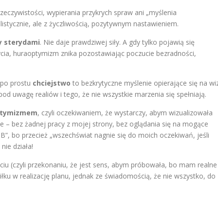
eczywistości, wypierania przykrych spraw ani „myślenia
alistycznie, ale z życzliwością, pozytywnym nastawieniem.
y sterydami
. Nie daje prawdziwej siły. A gdy tylko pojawią się
ycia, huraoptymizm znika pozostawiając poczucie bezradności,
i po prostu
chciejstwo
to bezkrytyczne myślenie opierające się na wiz
pod uwagę realiów i tego, że nie wszystkie marzenia się spełniają.
ptymizmem
, czyli oczekiwaniem, że wystarczy, abym wizualizowała
ie – bez żadnej pracy z mojej strony, bez oglądania się na mogące
”, bo przecież „wszechświat nagnie się do moich oczekiwań, jeśli
nie działa!
iu (czyli przekonaniu, że jest sens, abym próbowała, bo mam realne
u w realizację planu, jednak ze świadomością, że nie wszystko, do