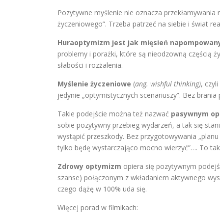
Pozytywne myślenie nie oznacza przekłamywania rz
życzeniowego”. Trzeba patrzeć na siebie i świat re
Huraoptymizm jest jak mięsień napompowan
problemy i porażki, które są nieodzowną częścią ż
słabości i rozżalenia.
Myślenie życzeniowe
(
ang.
wishful thinking)
, czyl
jedynie „optymistycznych scenariuszy”. Bez brania 
Takie podejście można też nazwać
pasywnym o
sobie pozytywny przebieg wydarzeń, a tak się stan
wystąpić przeszkody. Bez przygotowywania „planu B
tylko będę wystarczająco mocno wierzyć”…. To tak 
Zdrowy optymizm
opiera się pozytywnym podejśc
szanse) połączonym z wkładaniem aktywnego wysiłk
czego dążę w 100% uda się.
Więcej porad w filmikach: