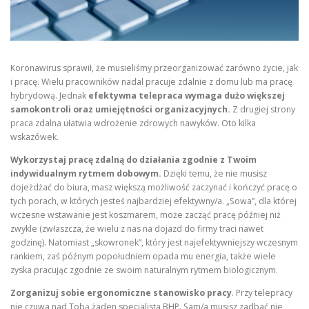
Koronawirus sprawił, że musieliśmy przeorganizować zarówno życie, jak
i pracę. Wielu pracowników nadal pracuje zdalnie z domu lub ma pracę
hybrydową. Jednak
efektywna telepraca wymaga dużo większej
samokontroli oraz umiejętności organizacyjnych.
Z drugiej strony
praca zdalna ułatwia wdrożenie zdrowych nawyków. Oto kilka
wskazówek.
Wykorzystaj pracę zdalną do działania zgodnie z Twoim
indywidualnym rytmem dobowym.
Dzięki temu, że nie musisz
dojeżdżać do biura, masz większą możliwość zaczynać i kończyć pracę o
tych porach, w których jesteś najbardziej efektywny/a. „Sowa”, dla której
wczesne wstawanie jest koszmarem, może zacząć pracę później niż
zwykle (zwłaszcza, że wielu z nas na dojazd do firmy traci nawet
godzinę). Natomiast „skowronek”, który jest najefektywniejszy wczesnym
rankiem, zaś późnym popołudniem opada mu energia, także wiele
zyska pracując zgodnie ze swoim naturalnym rytmem biologicznym.
Zorganizuj sobie ergonomiczne stanowisko pracy
. Przy telepracy
nie czuwa nad Tobą żaden specjalista BHP. Sam/a musisz zadbać nie