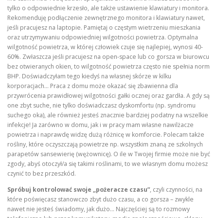
tylko o odpowiednie krzesło, ale także ustawienie klawiatury i monitora.
Rekomenduję podłączenie zewnętrznego monitora i klawiatury nawet,
jeśli pracujesz na laptopie. Pamiętaj o częstym wietrzeniu mieszkania
oraz utrzymywaniu odpowiedniej wilgotności powietrza. Optymalna
wilgotność powietrza, w której człowiek czuje się najlepiej, wynosi 40-
60%. Zwłaszcza jeśli pracujesz na open-space lub co gorsza w biurowcu
bez otwieranych okien, to wilgotność powietrza często nie spełnia norm
BHP. Doświadczyłam tego kiedyś na własnej skórze w kilku
korporacjach… Praca z domu może okazać się zbawienna dla
przywrócenia prawidłowej wilgotności gałki ocznej oraz gardła. A gdy są
one zbyt suche, nie tylko doświadczasz dyskomfortu (np. syndromu
suchego oka), ale również jesteś znacznie bardziej podatny na wszelkie
infekcje! Ja zarówno w domu, jak i w pracy mam własne nawilżacze
powietrza i naprawdę widzę dużą różnicę w komforcie. Polecam także
rośliny, które oczyszczają powietrze np. wszystkim znaną ze szkolnych
parapetów sansewierię (wężownicę). O ile w Twojej firmie może nie być
zgody, abyś otoczył/a się takimi roślinami, to we własnym domu możesz
czynić to bez przeszkód.
Spróbuj kontrolować swoje „pożeracze czasu”
, czyli czynności, na
które poświęcasz stanowczo zbyt dużo czasu, a co gorsza – zwykle
nawet nie jesteś świadomy, jak dużo… Najczęściej są to rozmowy