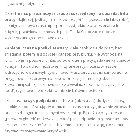
najbardziej optymalny.
Określ,
na co przeznaczysz czas zaoszczędzony na dojazdach do
pracy
. Najlepiej, jeśli będą to aktywności, które „zawsze chciałeś robić,
ale nigdy nie było czasu” np. sport, języki, lekturę profesjonalnych
książek, praktykowanie nowych pasji. To da Ci poczucie dobrze
wykorzystanego dodatkowego czasu.
Zaplanuj czas na posiłki.
Niestety wiele osób idzie do pracy bez
śniadania, potem je słodycze i kanapki przy biurku. Nie wychodzi na
lunch lub je w pośpiechu. Zaś po powrocie z pracy zjada wielką obiado-
kolację… To bardzo niezdrowe. Przy telepracy możesz wreszcie
wdrożyć zdrowe nawyki żywieniowe. Masz teraz czas na samodzielne
przygotowanie zdrowych posiłków oraz regularne ich jedzenie.
Przypomnij sobie, jak zbawiennie wpływał na Ciebie wakacyjny „slow-
food”, czyli powolne delektowanie się każdym posiłkiem.
Jeśli masz
nawyk podjadania
, schowaj (lub wyrzuć) słodycze, chipsy,
słodkie napoje. Pracując w domu masz czas na przygotowanie zdrowych
przekąsek, jogurtu z suszonymi owocami itp. Pij dużo wody – często
„pierwszy głodek” możesz zaspokoić pijąc odpowiednią ilość napojów.
Jeśli podjadasz z nudów, znajdź zamienniki np. relaksację, ćwiczenia
fizyczne, rozwiązywanie krzyżówek.