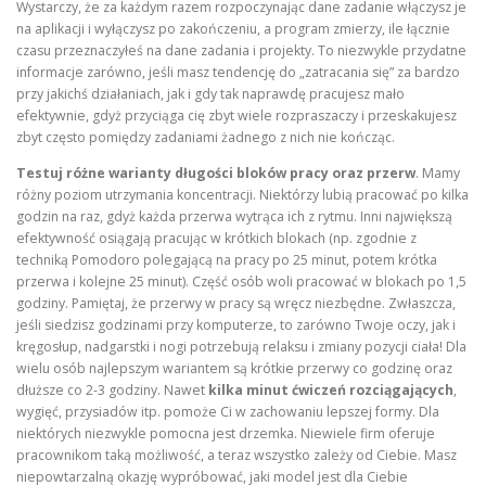
Wystarczy, że za każdym razem rozpoczynając dane zadanie włączysz je
na aplikacji i wyłączysz po zakończeniu, a program zmierzy, ile łącznie
czasu przeznaczyłeś na dane zadania i projekty. To niezwykle przydatne
informacje zarówno, jeśli masz tendencję do „zatracania się” za bardzo
przy jakichś działaniach, jak i gdy tak naprawdę pracujesz mało
efektywnie, gdyż przyciąga cię zbyt wiele rozpraszaczy i przeskakujesz
zbyt często pomiędzy zadaniami żadnego z nich nie kończąc.
Testuj różne warianty długości bloków pracy oraz przerw
. Mamy
różny poziom utrzymania koncentracji. Niektórzy lubią pracować po kilka
godzin na raz, gdyż każda przerwa wytrąca ich z rytmu. Inni największą
efektywność osiągają pracując w krótkich blokach (np. zgodnie z
techniką Pomodoro polegającą na pracy po 25 minut, potem krótka
przerwa i kolejne 25 minut). Część osób woli pracować w blokach po 1,5
godziny. Pamiętaj, że przerwy w pracy są wręcz niezbędne. Zwłaszcza,
jeśli siedzisz godzinami przy komputerze, to zarówno Twoje oczy, jak i
kręgosłup, nadgarstki i nogi potrzebują relaksu i zmiany pozycji ciała! Dla
wielu osób najlepszym wariantem są krótkie przerwy co godzinę oraz
dłuższe co 2-3 godziny. Nawet
kilka minut ćwiczeń rozciągających
,
wygięć, przysiadów itp. pomoże Ci w zachowaniu lepszej formy. Dla
niektórych niezwykle pomocna jest drzemka. Niewiele firm oferuje
pracownikom taką możliwość, a teraz wszystko zależy od Ciebie. Masz
niepowtarzalną okazję wypróbować, jaki model jest dla Ciebie