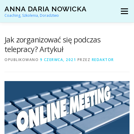
Przejdź
ANNA DARIA NOWICKA
do
Menu
treści
Coaching, Szkolenia, Doradztwo
AKTUALNOŚCI
COACHING KARIERY
Jak zorganizować się podczas
telepracy? Artykuł
DORADZTWO ZAWODOWE
OPUBLIKOWANO
9 CZERWCA, 2021
PRZEZ
REDAKTOR
ARTYKUŁY I YOUTUBE
REFERENCJE
O MNIE
KONTAKT