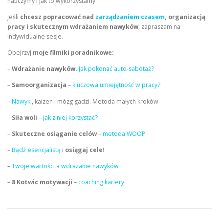
nauczymy i jak to wykorzystamy.
Jeśli
chcesz popracować nad
zarządzaniem czasem
, organizacją
pracy i skutecznym wdrażaniem nawyków
, zapraszam na
indywidualne sesje.
Obejrzyj
moje filmiki poradnikowe:
–
Wdrażanie nawyków.
Jak pokonać auto-sabotaż?
–
Samoorganizacja
–
kluczowa umiejętność w pracy?
–
Nawyki
, kaizen i mózg gadzi. Metoda małych kroków
–
Siła woli
–
jak z niej korzystać?
–
Skuteczne osiąganie celów
–
metoda WOOP
–
Bądź esencjalistą
i
osiągaj cele
!
–
Twoje wartości a wdrażanie nawyków
–
8 Kotwic motywacji
–
coaching kariery