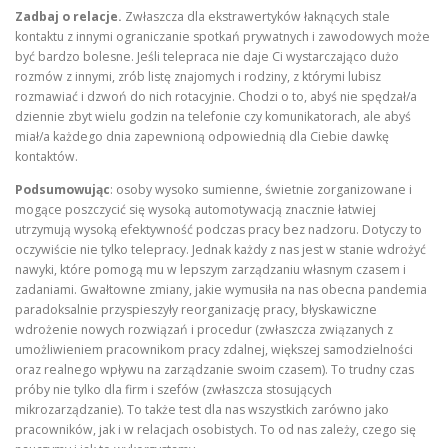
Zadbaj o relacje.
Zwłaszcza dla ekstrawertyków łaknących stale
kontaktu z innymi ograniczanie spotkań prywatnych i zawodowych może
być bardzo bolesne. Jeśli telepraca nie daje Ci wystarczająco dużo
rozmów z innymi, zrób listę znajomych i rodziny, z którymi lubisz
rozmawiać i dzwoń do nich rotacyjnie. Chodzi o to, abyś nie spędzał/a
dziennie zbyt wielu godzin na telefonie czy komunikatorach, ale abyś
miał/a każdego dnia zapewnioną odpowiednią dla Ciebie dawkę
kontaktów.
Podsumowując
: osoby wysoko sumienne, świetnie zorganizowane i
mogące poszczycić się wysoką automotywacją znacznie łatwiej
utrzymują wysoką efektywność podczas pracy bez nadzoru. Dotyczy to
oczywiście nie tylko telepracy. Jednak każdy z nas jest w stanie wdrożyć
nawyki, które pomogą mu w lepszym zarządzaniu własnym czasem i
zadaniami. Gwałtowne zmiany, jakie wymusiła na nas obecna pandemia
paradoksalnie przyspieszyły reorganizację pracy, błyskawiczne
wdrożenie nowych rozwiązań i procedur (zwłaszcza związanych z
umożliwieniem pracownikom pracy zdalnej, większej samodzielności
oraz realnego wpływu na zarządzanie swoim czasem). To trudny czas
próby nie tylko dla firm i szefów (zwłaszcza stosujących
mikrozarządzanie). To także test dla nas wszystkich zarówno jako
pracowników, jak i w relacjach osobistych. To od nas zależy, czego się