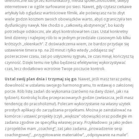
telefoniczne lub przez komunikatory, media społecznościowe, sklepy
internetowe i w ogóle surfowanie po sieci. Nawet, gdy czytasz ciekawe
artykuły lub oglądasz wartościowe filmiki, ale poświęcasz na to zbyt
wiele godzin kosztem swoich obowiązków warto, abyś ograniczył/a ten
dysfunkcyjny nawyk. Nie chodzi o „całkowitą abstynencję”, bo każdy
potrzebuje odskoczni, ale abyś kontrolował ten czas. Ustal konkretny
limit dzienny i najlepiej rób to w jednym przedziale czasowym lub kilku
krótszych „okienkach”. Z doświadczenia wiem, że bardzo przydaje się
ustawienie timera np. na 20 minut i tylko wtedy „oddajesz się”
pożeraczowi czasu, zaś po usłyszeniu sygnału, że czas minął, kończysz tą
czynność. Dzięki temu nie tylko będziesz efektywniej wykorzystywać
czas, lecz dodatkowo wzrośnie Twoje poczucie kontroli.
Ustal swój plan dnia i trzymaj się go
. Nawet, jeśli masz teraz pełną
dowolność w ustalaniu swojego harmonogramu, to wstawaj o założonej
porze. Rób listę zadań do wykonania (zarówno na dany dzień, jak i na
tydzień). Kontroluj liczbę przepracowanych godzin (zwłaszcza, jeśli masz
tendencję do pracoholizmu!). Polecam wykorzystanie na własny użytek
prostych aplikacji do zarządzania projektami. Można je zainstalować na
komórce i ustawić projekty (czyli „większe” obowiązki) oraz podległe im
zadania zgodnie ze specyfiką własnej pracy. Przykładowo: ja jako jeden
z projektów mam „coaching”, zaś jako zadania „prowadzenie sesji
coachingowej”, „przygotowanie materiałów”, „odpisywanie na maile”.