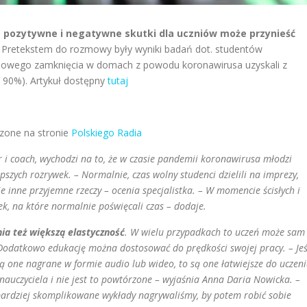
e pozytywne i negatywne skutki dla uczniów może przynieść
.
Pretekstem do rozmowy były wyniki badań dot. studentów
usowego zamknięcia w domach z powodu koronawirusa uzyskali z
 90%). Artykuł dostępny
tutaj
zone na stronie
Polskiego Radia
r i coach, wychodzi na to, że w czasie pandemii koronawirusa młodzi
epszych rozrywek. – Normalnie, czas wolny studenci dzielili na imprezy,
ie inne przyjemne rzeczy – ocenia specjalistka. – W momencie ścisłych i
ek, na które normalnie poświęcali czas – dodaje.
ia też większą elastyczność
. W wielu przypadkach to uczeń może sam
 Dodatkowo edukację można dostosować do prędkości swojej pracy. – Jeś
ą one nagrane w formie audio lub wideo, to są one łatwiejsze do uczen
st nauczyciela i nie jest to powtórzone – wyjaśnia Anna Daria Nowicka. –
bardziej skomplikowane wykłady nagrywaliśmy, by potem robić sobie