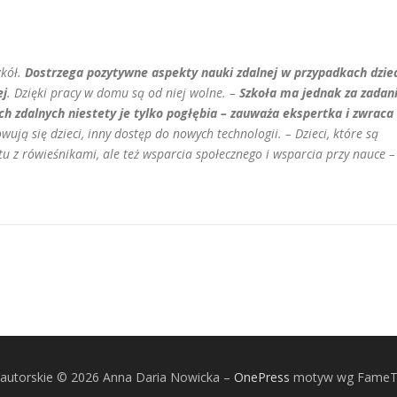
zkół.
Dostrzega pozytywne aspekty nauki zdalnej w przypadkach dziec
ej
. Dzięki pracy w domu są od niej wolne. –
Szkoła ma jednak za zadan
 zdalnych niestety je tylko pogłębia – zauważa ekspertka i zwraca
ują się dzieci, inny dostęp do nowych technologii. – Dzieci, które są
z rówieśnikami, ale też wsparcia społecznego i wsparcia przy nauce –
autorskie © 2026 Anna Daria Nowicka
–
OnePress
motyw wg Fame