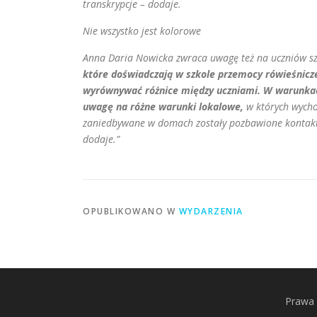
transkrypcje – dodaje.
Nie wszystko jest kolorowe
Anna Daria Nowicka zwraca uwagę też na uczniów s
które doświadczają w szkole przemocy rówieśnicz
wyrównywać różnice między uczniami. W warunkach
uwagę na różne warunki lokalowe,
w których wychow
zaniedbywane w domach zostały pozbawione kontaktu 
dodaje.”
OPUBLIKOWANO W
WYDARZENIA
Prawa 