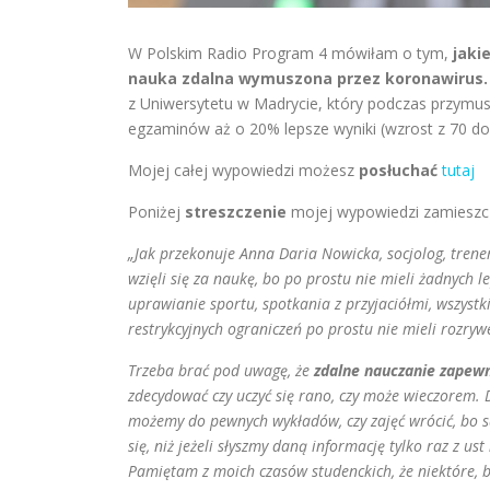
W Polskim Radio Program 4 mówiłam o tym,
jaki
nauka zdalna wymuszona przez koronawirus
z Uniwersytetu w Madrycie, który podczas przym
egzaminów aż o 20% lepsze wyniki (wzrost z 70 do
Mojej całej wypowiedzi możesz
posłuchać
tutaj
Poniżej
streszczenie
mojej wypowiedzi zamieszc
„Jak przekonuje Anna Daria Nowicka, socjolog, trene
wzięli się za naukę, bo po prostu nie mieli żadnych l
uprawianie sportu, spotkania z przyjaciółmi, wszystk
restrykcyjnych ograniczeń po prostu nie mieli rozryw
Trzeba brać pod uwagę, że
zdalne nauczanie zapewn
zdecydować czy uczyć się rano, czy może wieczorem.
możemy do pewnych wykładów, czy zajęć wrócić, bo s
się, niż jeżeli słyszmy daną informację tylko raz z u
Pamiętam z moich czasów studenckich, że niektóre, 