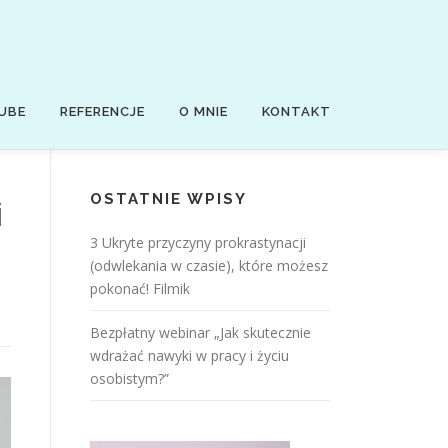
UBE
REFERENCJE
O MNIE
KONTAKT
OSTATNIE WPISY
i
3 Ukryte przyczyny prokrastynacji
(odwlekania w czasie), które możesz
pokonać! Filmik
Bezpłatny webinar „Jak skutecznie
wdrażać nawyki w pracy i życiu
osobistym?”