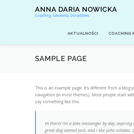
Przejdź
ANNA DARIA NOWICKA
do
Coaching, Szkolenia, Doradztwo
treści
AKTUALNOŚCI
COACHING 
SAMPLE PAGE
This is an example page. It’s different from a blog p
navigation (in most themes). Most people start with
say something like this:
Hi there! I’m a bike messenger by day, aspiring a
great dog named Jack, and I like piña coladas. (