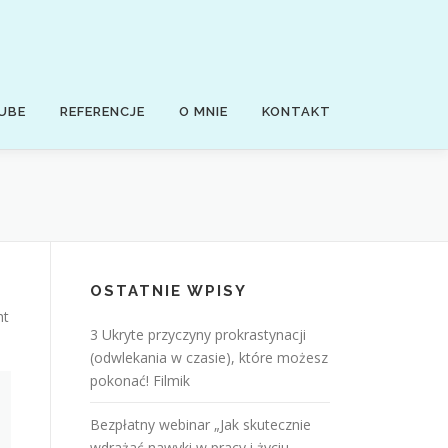
UBE
REFERENCJE
O MNIE
KONTAKT
OSTATNIE WPISY
ht
3 Ukryte przyczyny prokrastynacji
(odwlekania w czasie), które możesz
pokonać! Filmik
Bezpłatny webinar „Jak skutecznie
wdrażać nawyki w pracy i życiu